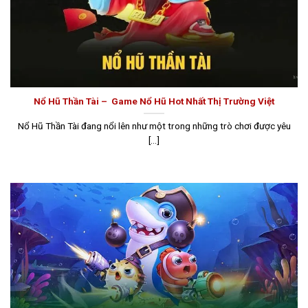
Nổ Hũ Thần Tài – Game Nổ Hũ Hot Nhất Thị Trường Việt
Nổ Hũ Thần Tài đang nổi lên như một trong những trò chơi được yêu
[...]