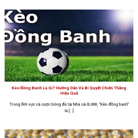
Kèo Đồng Banh Là Gì? Hướng Dẫn Và Bí Quyết Chiến Thắng
Hiệu Quả
Trong lĩnh vực cá cược bóng đá tại Nhà cái BJ88, “Kèo đồng banh”
là [...]