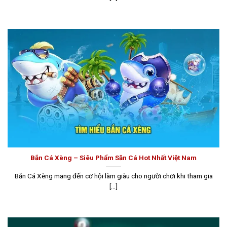
Bắn Cá Xèng – Siêu Phẩm Săn Cá Hot Nhất Việt Nam
Bắn Cá Xèng mang đến cơ hội làm giàu cho người chơi khi tham gia
[...]