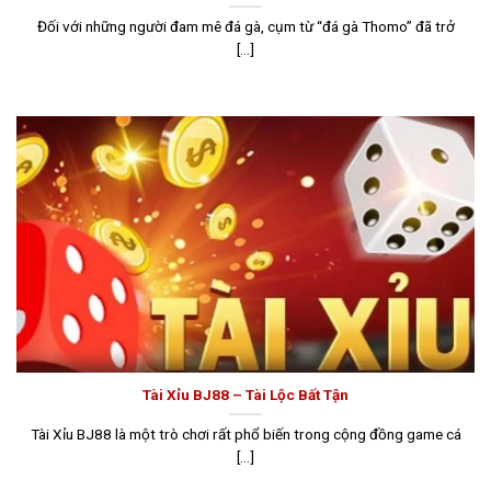
Đối với những người đam mê đá gà, cụm từ “đá gà Thomo” đã trở
[...]
Tài Xỉu BJ88 – Tài Lộc Bất Tận
Tài Xỉu BJ88 là một trò chơi rất phổ biến trong cộng đồng game cá
[...]