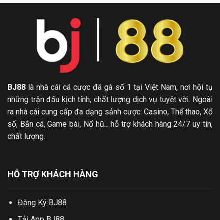
BJ88
là nhà cái cá cược đá gà số 1 tại Việt Nam, nơi hội tụ
những trận đấu kịch tính, chất lượng dịch vụ tuyệt vời. Ngoài
ra nhà cái cung cấp đa dạng sảnh cược: Casino, Thể thao, Xổ
số, Bắn cá, Game bài, Nổ hũ... hỗ trợ khách hàng 24/7 uy tín,
chất lượng.
HỖ TRỢ KHÁCH HÀNG
Đăng Ký BJ88
Tải App BJ88