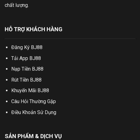
chất lượng.
HỖ TRỢ KHÁCH HÀNG
Đăng Ký BJ88
Tải App BJ88
Nạp Tiền BJ88
Rút Tiền BJ88
Khuyến Mãi BJ88
Câu Hỏi Thường Gặp
Điều Khoản Sử Dụng
SẢN PHẨM & DỊCH VỤ