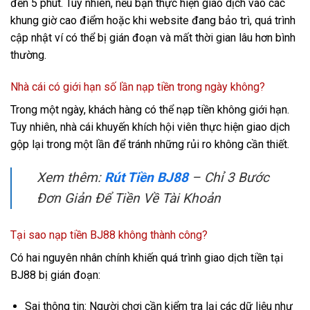
đến 5 phút. Tuy nhiên, nếu bạn thực hiện giao dịch vào các
khung giờ cao điểm hoặc khi website đang bảo trì, quá trình
cập nhật ví có thể bị gián đoạn và mất thời gian lâu hơn bình
thường.
Nhà cái có giới hạn số lần nạp tiền trong ngày không?
Trong một ngày, khách hàng có thể nạp tiền không giới hạn.
Tuy nhiên, nhà cái khuyến khích hội viên thực hiện giao dịch
gộp lại trong một lần để tránh những rủi ro không cần thiết.
Xem thêm:
Rút Tiền BJ88
– Chỉ 3 Bước
Đơn Giản Để Tiền Về Tài Khoản
Tại sao nạp tiền BJ88 không thành công?
Có hai nguyên nhân chính khiến quá trình giao dịch tiền tại
BJ88 bị gián đoạn:
Sai thông tin: Người chơi cần kiểm tra lại các dữ liệu như