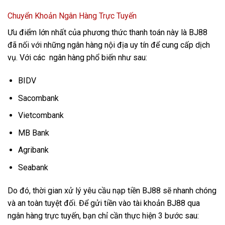
Chuyển Khoản Ngân Hàng Trực Tuyến
Ưu điểm lớn nhất của phương thức thanh toán này là BJ88
đã nối với những ngân hàng nội địa uy tín để cung cấp dịch
vụ. Với các ngân hàng phổ biến như sau:
BIDV
Sacombank
Vietcombank
MB Bank
Agribank
Seabank
Do đó, thời gian xử lý yêu cầu nạp tiền BJ88 sẽ nhanh chóng
và an toàn tuyệt đối. Để gửi tiền vào tài khoản BJ88 qua
ngân hàng trực tuyến, bạn chỉ cần thực hiện 3 bước sau: