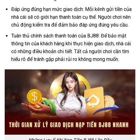
Đáp ứng đúng hạn mức giao dịch: Mỗi kênh gửi tiền của
nhà cái sẽ có giới hạn thanh toán cụ thể. Người chơi nên
chủ động kiểm tra để đảm bảo đáp ứng đúng yêu cầu.
Tuân thủ chính sách thanh toán của BJ88: Để bảo mật
thông tin của khách hàng khi thực hiện giao dịch, nhà cái
có những điều khoản chi tiết. Tất cả người chơi cần tìm
hiểu rõ để tránh gặp phải rủi ro không mong muốn.