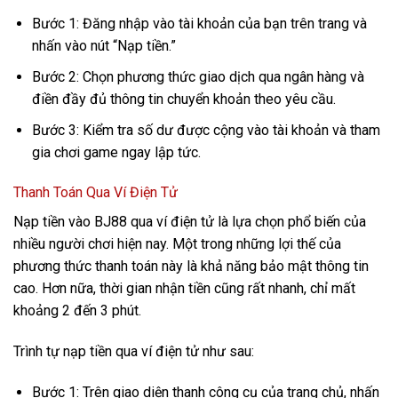
Bước 1: Đăng nhập vào tài khoản của bạn trên trang và
nhấn vào nút “Nạp tiền.”
Bước 2: Chọn phương thức giao dịch qua ngân hàng và
điền đầy đủ thông tin chuyển khoản theo yêu cầu.
Bước 3: Kiểm tra số dư được cộng vào tài khoản và tham
gia chơi game ngay lập tức.
Thanh Toán Qua Ví Điện Tử
Nạp tiền vào BJ88 qua ví điện tử là lựa chọn phổ biến của
nhiều người chơi hiện nay. Một trong những lợi thế của
phương thức thanh toán này là khả năng bảo mật thông tin
cao. Hơn nữa, thời gian nhận tiền cũng rất nhanh, chỉ mất
khoảng 2 đến 3 phút.
Trình tự nạp tiền qua ví điện tử như sau:
Bước 1: Trên giao diện thanh công cụ của trang chủ, nhấn